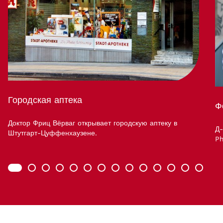
Городская аптека
Ф
Доктор Фриц Вёрваг открывает городскую аптеку в
Д-
Штутгарт-Цуффенхаузене.
P