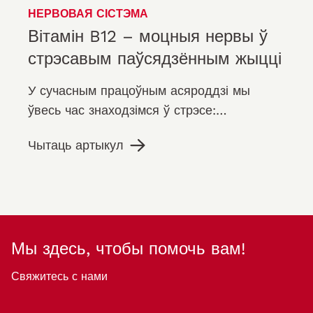
НЕРВОВАЯ СІСТЭМА
Вітамін B12 – моцныя нервы ў
стрэсавым паўсядзённым жыцці
У сучасным працоўным асяроддзі мы
ўвесь час знаходзімся ў стрэсе:
напружаны графік, неабходнасць
Чытаць артыкул
заставацца анлайн і даступным увесь час,
…
Мы здесь, чтобы помочь вам!
Свяжитесь с нами