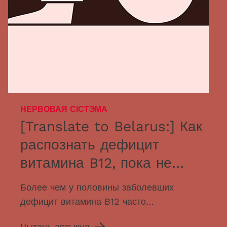
НЕРВОВАЯ СІСТЭМА
[Translate to Belarus:] Как
распознать дефицит
витамина B12, пока не
стало слишком поздно
Более чем у половины заболевших
дефицит витамина B12 часто
обнаруживается лишь спустя годы. Это
Чытаць артыкул