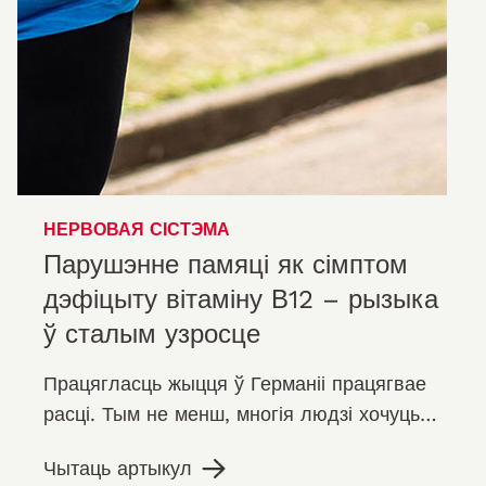
НЕРВОВАЯ СІСТЭМА
Парушэнне памяці як сімптом
дэфіцыту вітаміну В12 – рызыка
ў сталым узросце
Працягласць жыцця ў Германіі працягвае
расці. Тым не менш, многія людзі хочуць
не проста старэць, а мець магчымасць
Чытаць артыкул
атрымліваць ад жыцця асалоду…