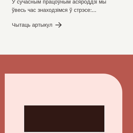
У сучасным працоўным асяроддзі мы
ўвесь час знаходзімся ў стрэсе:
напружаны графік, неабходнасць
Чытаць артыкул
заставацца анлайн і даступным увесь час,
…