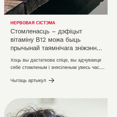
НЕРВОВАЯ СІСТЭМА
Стомленасць – дэфіцыт
вітаміну В12 можа быць
прычынай таямнічага зніжэнню
працаздольнасці
Хоць вы дастаткова спіце, вы адчуваеце
сябе стомленым і знясіленым увесь час.
Мозг здаецца туманным. Цяжка
Чытаць артыкул
канцэнтравацца і думаць.