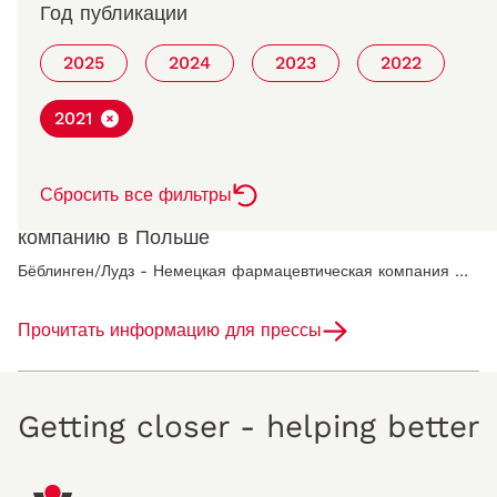
Фрица Вёрвага 2021 года
Год публикации
Чтобы поддержать науку и исследования, компания Wörwag Pharma в 10-й раз присуждает премию Fritz Wörwag Research Prize. Она присуждается за новые…
2025
2024
2023
2022
Прочитать информацию для прессы
2021
04.05.2021
Сбросить все фильтры
Wörwag Pharma приобретает производственную
компанию в Польше
Бёблинген/Лудз - Немецкая фармацевтическая компания Wörwag Pharma GmbH & Co. KG объявляет о приобретении компании Sensilab, контрактного производителя…
Прочитать информацию для прессы
Getting closer - helping better